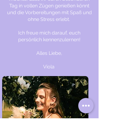
Tag in vollen Zügen genießen könnt
und die Vorbereitungen mit Spaß und
ohne Stress erlebt.
Ich freue mich darauf, euch
persönlich kennenzulernen!
Alles Liebe,
Viola