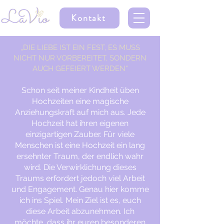
Kontakt
„DIE LIEBE IST EIN FEST, ES MUSS
NICHT NUR VORBEREITET, SONDERN
AUCH GEFEIERT WERDEN“
Schon seit meiner Kindheit üben
Hochzeiten eine magische
Anziehungskraft auf mich aus. Jede
Hochzeit hat ihren eigenen
einzigartigen Zauber. Für viele
Menschen ist eine Hochzeit ein lang
ersehnter Traum, der endlich wahr
wird. Die Verwirklichung dieses
Traums erfordert jedoch viel Arbeit
und Engagement. Genau hier komme
ich ins Spiel. Mein Ziel ist es, euch
diese Arbeit abzunehmen. Ich
möchte, dass ihr euren besonderen